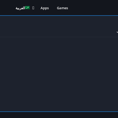
Games
Apps
العربية
English
(
الإنجل
Français
(
الفرن
Deutsch
(
الألم
Indonesia
(
الأندون
Italiano
(
الإيط
Português
(
البرت
،البر
Tiếng Việt
(
الفيتن
Melayu
(
لغة الم
ไทย
(
التاي