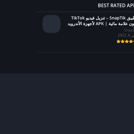
BEST RATED AP
تطبيق SnapTik – تنزيل فيديو TikTok
 علامة مائية | APK لأجهزة الأندرويد
SnapT
6, 2022