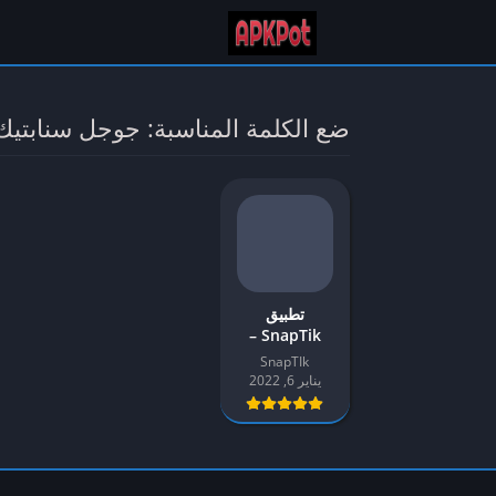
ضع الكلمة المناسبة: جوجل سنابتيك
تطبيق
SnapTik –
تنزيل فيديو
SnapTIk
TikTok بدون
يناير 6, 2022
علامة مائية |
APK لأجهزة
الأندرويد