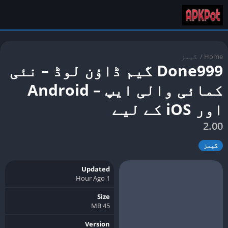
Home
/
گیمز
Done999 گیم ڈاؤن لوڈ – نئی
کمائی والی ایپ – Android
اور iOS کے لیے
2.00
گیمز
Updated
1 Hour Ago
Size
45 MB
Version