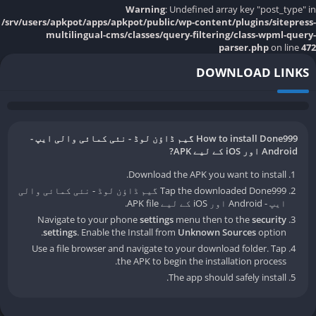
Warning
: Undefined array key "post_type" in
/srv/users/apkpot/apps/apkpot/public/wp-content/plugins/sitepress-
multilingual-cms/classes/query-filtering/class-wpml-query-
parser.php
on line
472
DOWNLOAD LINKS
How to install Done999 گیم ڈاؤن لوڈ - نئی کمائی والی ایپ -
Android اور iOS کے لیے APK?
Download the APK you want to install.
Tap the downloaded Done999 گیم ڈاؤن لوڈ - نئی کمائی والی
ایپ - Android اور iOS کے لیے APK file.
Navigate to your phone
settings
menu then to the
security
settings
. Enable the Install from
Unknown Sources
option.
Use a file browser and navigate to your download folder. Tap
the APK to begin the installation process.
The app should safely install.