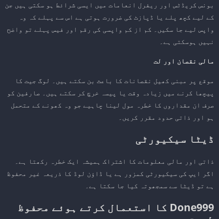
بونس کریڈٹس اور ریفرل انعامات میں ایسی شرائط ہو سکتی ہیں جن
کے لیے کچھ پلے یا ڈپازٹ کی ضرورت ہوتی ہے اس سے پہلے کہ وہ
واپس لیے جا سکیں۔ کم از کم واپسی کی رقم اور فیس پہلے تو واضح
نہیں ہوسکتی ہے۔
مالی نقصان اور لت
موقع پر مبنی کھیل نقصانات کا باعث بن سکتے ہیں۔ لوگ جیت کا
پیچھا کرنے میں زیادہ وقت یا پیسہ خرچ کر سکتے ہیں۔ صارفین کو
صرف ان مقداروں کا خطرہ مول لینا چاہیے جو وہ کھونے کے متحمل
ہو اور ذاتی حدود مقرر کریں۔
ڈیٹا سیکیورٹی
ذاتی اور مالی معلومات کا اشتراک ہمیشہ ایک خطرہ رکھتا ہے۔
اگر ایپ کی سیکیورٹی کمزور ہے یا ڈاؤن لوڈ کا ذریعہ غیر محفوظ
ہے تو ڈیٹا سے سمجھوتہ کیا جا سکتا ہے۔
Done999 کا استعمال کرتے ہوئے محفوظ