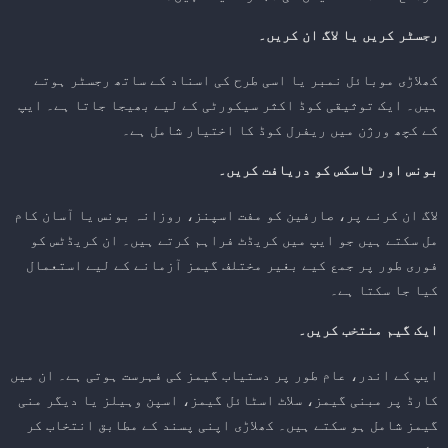
رجسٹر کریں یا لاگ ان کریں۔
کھلاڑی موبائل نمبر یا اسی طرح کی اسناد کے ساتھ رجسٹر ہوتے
ہیں۔ ایک توثیقی کوڈ اکثر سیکورٹی کے لیے بھیجا جاتا ہے۔ ایپ
کے کچھ ورژن میں ریفرل کوڈ کا اختیار شامل ہے۔
بونس اور ٹاسکس کو دریافت کریں۔
لاگ ان کرنے پر، صارفین کو مفت اسپنز، روزانہ بونس یا آسان کام
مل سکتے ہیں جو ایپ میں کریڈٹ فراہم کرتے ہیں۔ ان کریڈٹس کو
فوری طور پر جمع کیے بغیر مختلف گیمز آزمانے کے لیے استعمال
کیا جا سکتا ہے۔
ایک گیم منتخب کریں۔
ایپ کے اندر، عام طور پر دستیاب گیمز کی فہرست ہوتی ہے۔ ان میں
کارڈ پر مبنی گیمز، سلاٹ اسٹائل گیمز، اسپن وہیلز یا دیگر منی
گیمز شامل ہو سکتے ہیں۔ کھلاڑی اپنی پسند کے مطابق انتخاب کر