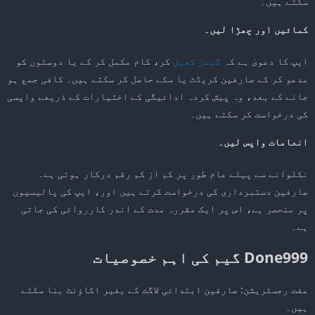
سکتے ہیں۔
کمائیں اور چھڑا لیں۔
ایپ کا دعویٰ ہے کہ
گیمز کھیل
کر، کام مکمل کر کے یا دوستوں کو
مدعو کر کے صارفین کریڈٹ یا سکے حاصل کر سکتے ہیں۔ کافی جمع ہو
جانے کے بعد، وہ پیش کردہ ادائیگی کے اختیارات کے ذریعے واپسی
کی درخواست کر سکتے ہیں۔
انعامات واپس لیں۔
نکلوانے سے پہلے عام طور پر کم از کم رقم درکار ہوتی ہے۔
صارفین دستبرداری کی درخواست کرتے ہیں اور، ایپ کی پالیسیوں
پر منحصر ہے، اس پر ایک مقررہ مدت کے اندر کارروائی کی جاتی
ہے۔
Done999 گیم کی اہم خصوصیات
مفت رجسٹریشن: صارفین ابتدائی لاگت کے بغیر اکاؤنٹ بنا سکتے
ہیں۔