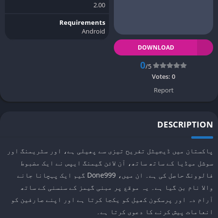
2.00
Requirements
Android
DOWNLOAD
0
/5
Votes:
0
Report
DESCRIPTION
پاکستان میں ڈیجیٹل تفریح ​​تیزی سے پھیلی ہے، اور سٹریمنگ اور
سوشل میڈیا کے ساتھ ساتھ، آن لائن گیمنگ ایپس نے ایک مضبوط
فالوونگ حاصل کی ہے۔ ان میں، Done999 گیم ایک پہچانا جانے
والا نام بن گیا ہے۔ یہ موقع پر مبنی گیمز کے سنسنی کے ساتھ
آرام دہ اور پرسکون کھیل کو یکجا کرتا ہے اور اپنے صارفین کو
انعامات پیش کرنے کا دعوی کرتا ہے۔