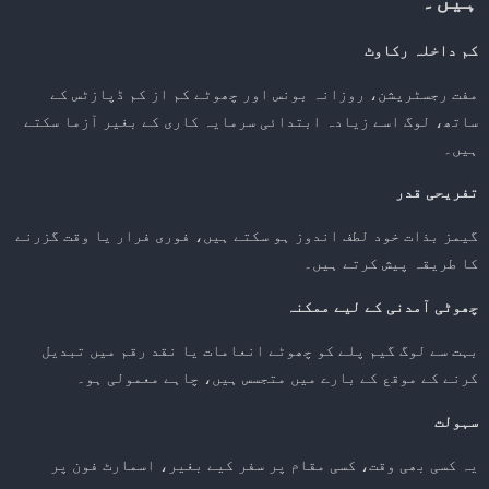
کم داخلہ رکاوٹ
مفت رجسٹریشن، روزانہ بونس اور چھوٹے کم از کم ڈپازٹس کے
ساتھ، لوگ اسے زیادہ ابتدائی سرمایہ کاری کے بغیر آزما سکتے
ہیں۔
تفریحی قدر
گیمز بذات خود لطف اندوز ہو سکتے ہیں، فوری فرار یا وقت گزرنے
کا طریقہ پیش کرتے ہیں۔
چھوٹی آمدنی کے لیے ممکنہ
بہت سے لوگ گیم پلے کو چھوٹے انعامات یا نقد رقم میں تبدیل
کرنے کے موقع کے بارے میں متجسس ہیں، چاہے معمولی ہو۔
سہولت
یہ کسی بھی وقت، کسی مقام پر سفر کیے بغیر، اسمارٹ فون پر