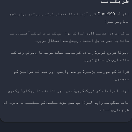
طریقے سے
اگر آپ Done999 گیم آزمانے کا فیصلہ کرتے ہیں تو، یہاں کچھ
تجاویز ہیں:
سرکاری ذرائع سے ڈاؤن لوڈ کریں: ایپ کو صرف اس کی آفیشل ویب
سائٹ یا کسی قابل اعتماد چینل سے انسٹال کریں۔
چھوٹا شروع کریں: زیادہ کرنے سے پہلے بونس یا چھوٹی رقم کے
ساتھ ایپ کی جانچ کریں۔
شرائط کو غور سے پڑھیں: بونس، واپسی اور فیس کے قوانین کو
سمجھیں۔
اپنے اخراجات کو ٹریک کریں: جمع اور نکالنے کا ریکارڈ رکھیں۔
باقاعدگی سے واپس لیں: ایپ میں بڑے بیلنس کو بیٹھنے نہ دیں۔ اس
طرح واپس لے لو