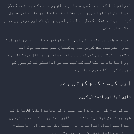
ڈیزائن کیا گیا ہے۔ کسی جسمانی مقام پر جانے کے بجائے، کھلاڑی
ایپ ڈاؤن لوڈ کرتے ہیں اور مختلف قسم کے گیمز تک رسائی حاصل
کرتے ہیں – تاش کے کھیل سے لے کر اسپن وہیل تک اور موقع پر مبنی
دیگر فارمیٹس۔
ایپ عام طور پر مفت سائن اپ، نئے صارفین کے لیے بونس، اور ایک
آسان انٹرفیس پیش کرتی ہے۔ پاکستان میں بہت سے لوگ اسے
استعمال کرتے ہیں کیونکہ یہ ہلکا پھلکا، موبائل دوستانہ ہے
اور انعامات یا نکالنے کے لیے مقامی ادائیگی کے طریقوں کو
سپورٹ کرنے کا دعویٰ کرتا ہے۔
ایپ کیسے کام کرتی ہے۔
ڈاؤن لوڈ اور انسٹال کریں۔
ایپ کو عام طور پر بڑے ایپ اسٹورز کی بجائے ایک APK فائل کے
طور پر ڈاؤن لوڈ کیا جاتا ہے۔ ڈاؤن لوڈ ہونے کے بعد، صارفین
اسے اپنے اینڈرائیڈ فونز پر انسٹال کرتے ہیں اور نامعلوم
ذرائع سے انسٹالیشن کی اجازت دیتے ہیں۔