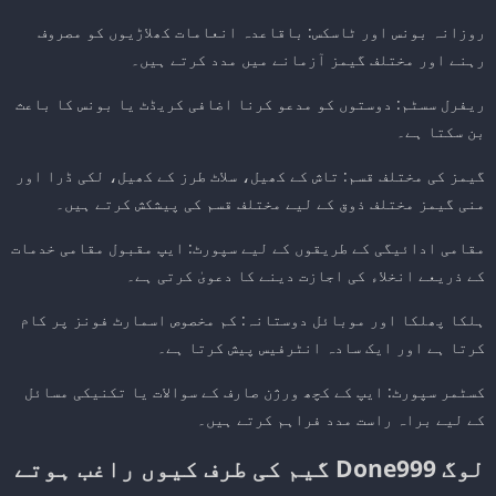
روزانہ بونس اور ٹاسکس: باقاعدہ انعامات کھلاڑیوں کو مصروف
رہنے اور مختلف گیمز آزمانے میں مدد کرتے ہیں۔
ریفرل سسٹم: دوستوں کو مدعو کرنا اضافی کریڈٹ یا بونس کا باعث
بن سکتا ہے۔
گیمز کی مختلف قسم: تاش کے کھیل، سلاٹ طرز کے کھیل، لکی ڈرا اور
منی گیمز مختلف ذوق کے لیے مختلف قسم کی پیشکش کرتے ہیں۔
مقامی ادائیگی کے طریقوں کے لیے سپورٹ: ایپ مقبول مقامی خدمات
کے ذریعے انخلاء کی اجازت دینے کا دعویٰ کرتی ہے۔
ہلکا پھلکا اور موبائل دوستانہ: کم مخصوص اسمارٹ فونز پر کام
کرتا ہے اور ایک سادہ انٹرفیس پیش کرتا ہے۔
کسٹمر سپورٹ: ایپ کے کچھ ورژن صارف کے سوالات یا تکنیکی مسائل
کے لیے براہ راست مدد فراہم کرتے ہیں۔
لوگ Done999 گیم کی طرف کیوں راغب ہوتے
ہیں۔