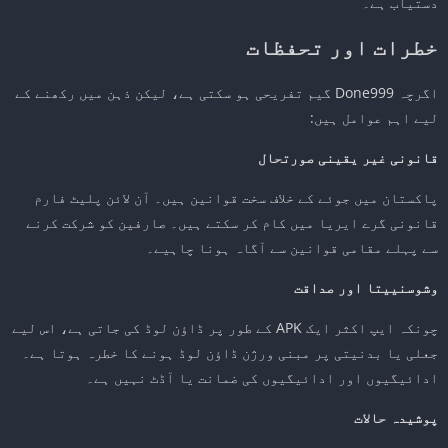
دستیاب ہے۔
خطرات اور تحفظات
اگرچہ Done999 گیم تفریحی ہو سکتی ہے، لیکن ذہن میں رکھنے کے
لیے اہم عوامل ہیں:
قانونی غیر یقینی صورتحال
پاکستان میں جوئے کے خلاف سخت قوانین ہیں۔ آن لائن پلیٹ فارم
قانونی گرے ایریا میں کام کر سکتے ہیں۔ صارفین کو شرکت کرنے
سے پہلے مقامی قوانین سے آگاہ ہونا چاہیے۔
وشوسنییتا اور صداقت
چونکہ ایپ اکثر ایک APK کے طور پر ڈاؤن لوڈ کی جاتی ہے، اس لیے
جعلی یا بدنیتی پر مبنی ورژن ڈاؤن لوڈ ہونے کا خطرہ ہوتا ہے۔
ادائیگیوں اور ادائیگیوں کی ضمانت یا آڈٹ نہیں ہے۔
پوشیدہ حالات