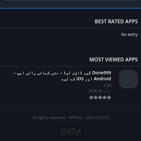
BEST RATED APPS
No entry
MOST VIEWED APPS
Done999 گیم ڈاؤن لوڈ – نئی کمائی والی ایپ –
Android اور iOS کے لیے
2.00
اگست 8, 2026
© 2015-2023 - All rights reserved - APKPot