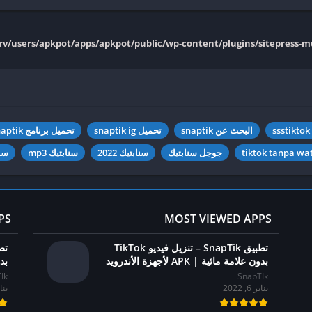
srv/users/apkpot/apps/apkpot/public/wp-content/plugins/sitepress-mul
ssstiktok
البحث عن snaptik
تحميل snaptik ig
تحميل برنامج snaptik
جوجل سنابتيك
سنابتيك 2022
سنابتيك mp3
سنا
PS
MOST VIEWED APPS
تطبيق SnapTik – تنزيل فيديو TikTok
بدون علامة مائية | APK لأجهزة الأندرويد
بدون
Ik
SnapTIk
يناير 6, 2022
يناير 