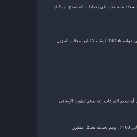
لمجلد نيابة عنك. في إعدادات المتصفح ، يمكنك
لا يقوم SnapTik.App بتخزين مقاطع الفيديو ولا احتفظ بنسخ من مقاطع الفيديو التي تم تنزيلها. يتم استضافة جميع مقاطع الفيديو على خوادم TikTok. أيضًا ، لا أتابع سجلات التنزيل
و تقديم التبرعات. إنه يدعم تطورنا الإضافي.