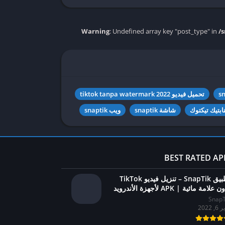
Warning
: Undefined array key "post_type" in
/
تحميل فيديو tiktok tanpa watermark 2022
بتيك تيكتوك
شاشة snaptik
ويب snaptik
BEST RATED AP
تطبيق SnapTik – تنزيل فيديو TikTok
 علامة مائية | APK لأجهزة الأندرويد
SnapT
6, 2022