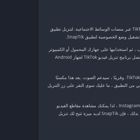
SnapTik هو تطبيق يتيح لك تنزيل مقاطع الفيديو من TikTok بدون العلامة المائية. إنه تطبيق شامل يتيح لك مشاركة مقاطع فيديو TikTok عبر منصات الوسائط الاجتماعية. لتنزيل تطبيق
ل وضع الخصوصية لتطبيق SnapTik.
قع الويب ، ثم استخدامها على جهازك المحمول أو الكمبيوتر
الشخصي. تطبيق SnapTik سهل الاستخدام للغاية ، ويمكنك البدء في تنزيل مقاطع الفيديو في بضع دقائق فقط. إذا كنت تبحث عن أفضل برنامج تنزيل فيديو TikTok لجهاز Android
Snaptik هو تطبيق مجاني يقوم بتنزيل مقاطع الفيديو بدون علامة مائية. إنها طريقة آمنة وقانونية لتنزيل ودفق المحتوى المشهور من TikTok. وقريبًا ، سيدعم الصوت. يعد هذا مكسبًا
ة. إنه الإصدار الأصلي من التطبيق ، ما عليك سوى النقر على زر التنزيل
يدعم تطبيق SnapTik جميع أنواع أجهزة Android. إنه مجاني للتنزيل ويعمل بشكل جيد على جميع هذه الأجهزة. إنه متوافق أيضًا مع Instagram ، لذا يمكنك مشاهدة مقاطع الفيديو
وحفظها في وضع عدم الاتصال. من الممكن تنزيل مقاطع الفيديو بجودة عالية وبدون العلامة المائية. إذا لم تكن متأكدًا من كيفية القيام بذلك ، فإن SnapTik لديه ميزة تتيح لك تنزيل