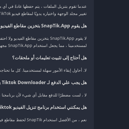
عندما تقوم بتنزيل الملفات ، يتم حفظها عادةً في أي
تغيير مجلد الوجهة واختياره يدويًا لمقاطع فيديو TikTok التي تم تنزيلها.
هل يقوم SnapTik.App بتخزين مقاطع الفيديو التي تم تنزيلها أم يحتفظ بنسخة من مقاطع الفيديو؟
لمستخدمينا ، مما يجعل استخدام SnapTik.App مجهولاً تمامًا.
هل أحتاج إلى تثبيت تعليمات أو ملحقات؟
لا. أحاول إبقاء الأمور سهلة لمستخدمينا. كل ما تحتاجه هو روابط
هل يجب علي الدفع لـ Tiktok Downloader بدون علامة مائية (Snaptik)؟
لا ، لست مضطرًا للدفع مقابل أي شيء لأن برنامجنا مج
هل يمكنني استخدام برنامج تنزيل الفيديو Tiktok هذا على هاتف Android الخاص بي؟
نعم ، من الأفضل استخدام SnapTik لحفظ مقاطع فيديو TikTok بدون علامة مائية على هاتف Android. SnapTik سريع للغاية ، مجاني 100٪ ، ويتم تحديثه بشكل متكرر.