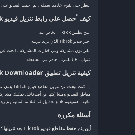
انتظر حتى يقوم خادمنا بعمله ، ثم احفظ الفيديو على
كيف أحصل على رابط تنزيل فيديو TikTok؟
افتح تطبيق TikTok الخاص بك
اختر فيديو TikTok الذي تريد تنزيله
انقر فوق مشاركة وفي خيارات المشاركة ، ابحث عن 
عنوان URL للتنزيل جاهز في الحافظة.
كيفية تنزيل تطبيق SnapTik TikTok Downloader
مقاطع الفيديو ومشاركتها مع أصدقائك. يمكنك مشاركته
مائية ، فسيقوم Snaptik بإزالة العلامة المائية وتزويدك برابط يسمح لك بمشاركة الفيديو.
أسئلة مكررة
أين يتم حفظ مقاطع فيديو TikTok بعد تنزيلها؟