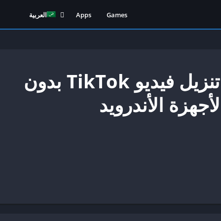
Games
Apps
العربية
English
(
الإنجل
Français
(
الفرن
Deutsch
(
الألم
تطبيق SnapTik – تنزيل فيديو TikTok بدون
Indonesia
(
الأندون
Italiano
(
الإيط
Português
(
البرت
،البر
Tiếng Việt
(
الفيتن
Melayu
(
لغة الم
ไทย
(
التاي