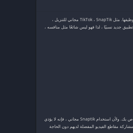
عندما تستخدم TikTok ، ربما تكون قد سمعت عن SnapTik. إنه تطبيق مشابه لمشاركة الفيديو يتيح لك تنزيل مقاطع الفيديو وإعادة توظيفها. مثل TikTok ، SnapTik مجاني للتنزيل ،
ى الدفع مقابل الإعلانات لاستخدامه. لاستخدام SnapTik ، تحتاج إلى جهاز Android متوافق وتطبيق SnapTik. إنه تطبيق جديد نسبيًا ، لذا فهو ليس شائعًا مثل منافسه ،
يتيح لك تطبيق Snaptik تنزيل مقاطع فيديو TikTok مجانًا. يمكنك حتى إزالة العلامة المائية واستخدام مقاطع الفيديو في المحتوى الخاص بك. ولأن استخدام Snaptik مجاني ، فإنه لا يؤذي
شاركة مقاطع الفيديو المفضلة لديهم دون الحاجة