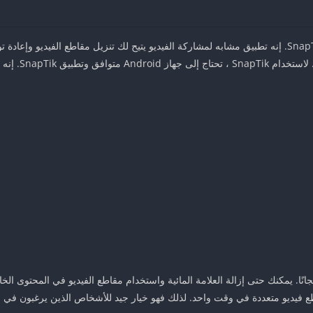
ولكن قد تضطر إل
طع فيديو متعددة في وقت واحد. لذلك فهو خيار جيد للأشخاص الذين يرغبون في م