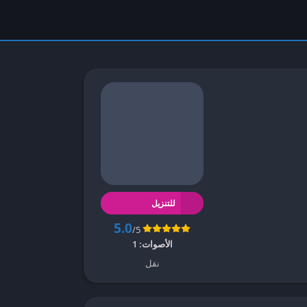
يزية
)
سية
)
انية
)
يسية
)
الية
)
غالية
ازيل
)
امية
)
لايو
)
للتنزيل
لندية
)
5.0
/5
الأصوات:
1
نقل