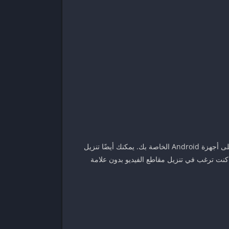
إذا كنت تبحث عن تنزيل مقاطع فيديو TikTok بدون علامة مائية ، فإن Snaptik هي أداة رائعة لتنزيلها. هذا التطبيق مجاني وسيعمل على أجهزة Android الخاصة بك. يمكنك أيضًا تنزيل
 كنت ترغب في تنزيل مقاطع الفيديو بدون علامة