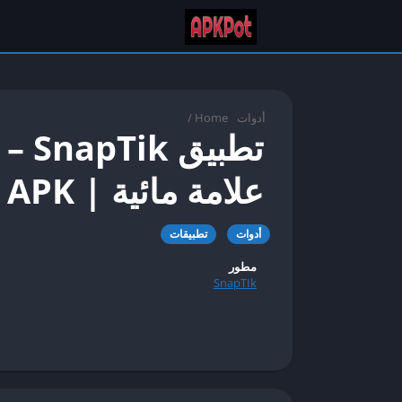
أدوات
Home
/
علامة مائية | APK لأجهزة الأندرويد
أدوات
تطبيقات
مطور
SnapTIk