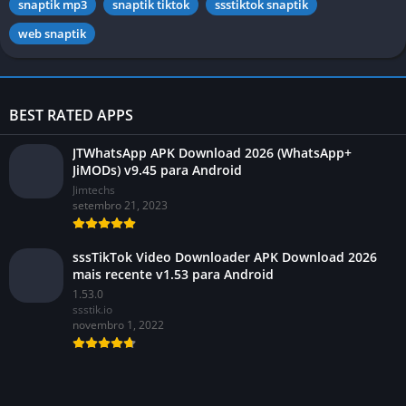
snaptik mp3
snaptik tiktok
ssstiktok snaptik
web snaptik
BEST RATED APPS
JTWhatsApp APK Download 2026 (WhatsApp+
JiMODs) v9.45 para Android
Jimtechs
setembro 21, 2023
sssTikTok Video Downloader APK Download 2026
mais recente v1.53 para Android
1.53.0
ssstik.io
novembro 1, 2022