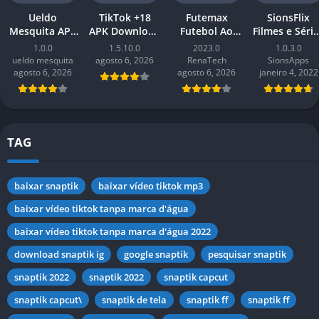
Ueldo
TikTok +18
Futemax
SionsFlix
Mesquita APK
APK Download
Futebol Ao
Filmes e Séri
v1.0 Baixar
grátis – 18+
Vivo 2026
Baixar APK
1.0.0
1.5.10.0
2023.0
1.0.3.0
Últimas 2026
TikTok –
Baixar APK
Últimas 202
ueldo mesquita
agosto 6, 2026
RenaTech
SionsApps
para Android
versão mais
para Android
para Androi
agosto 6, 2026
agosto 6, 2026
janeiro 4, 2022
recente 2026
TAG
baixar snaptik
baixar vídeo tiktok mp3
baixar vídeo tiktok tanpa marca d'água
baixar vídeo tiktok tanpa marca d'água 2022
download snaptik ig
google snaptik
pesquisar snaptik
snaptik 2022
snaptik 2022
snaptik capcut
snaptik capcut\
snaptik de tela
snaptik ff
snaptik ff