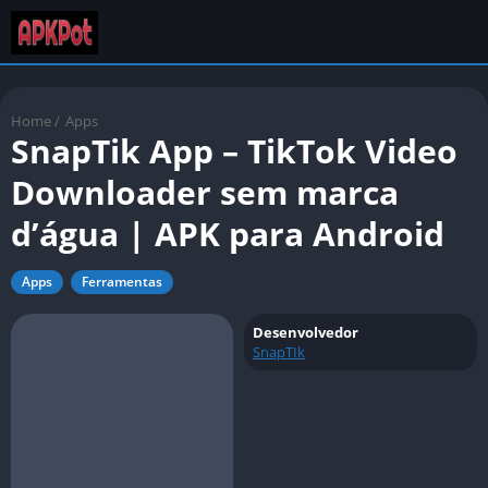
Home
/
Apps
SnapTik App – TikTok Video
Downloader sem marca
d’água | APK para Android
Apps
Ferramentas
Desenvolvedor
SnapTIk