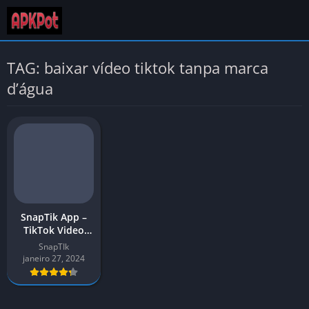
TAG: baixar vídeo tiktok tanpa marca
d’água
SnapTik App –
TikTok Video
Downloader sem
SnapTIk
marca d’água |
janeiro 27, 2024
APK para
Android