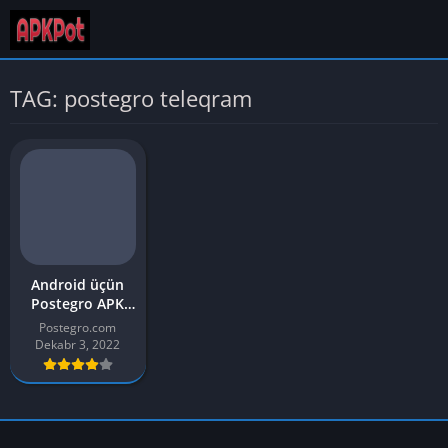
TAG: postegro teleqram
Android üçün
Postegro APK
Download 2026
Postegro.com
Ən Son Versiya
Dekabr 3, 2022
v1.5