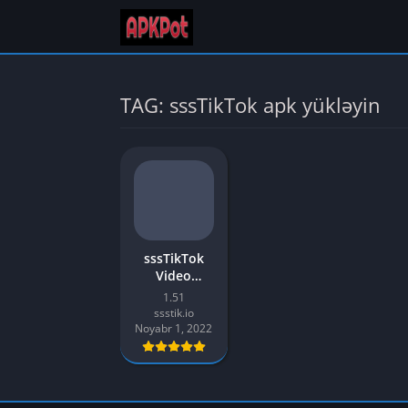
TAG: sssTikTok apk yükləyin
sssTikTok
Video
Downloader
1.51
APK Android
ssstik.io
üçün ən son
Noyabr 1, 2022
v1.53-ü
yükləyin