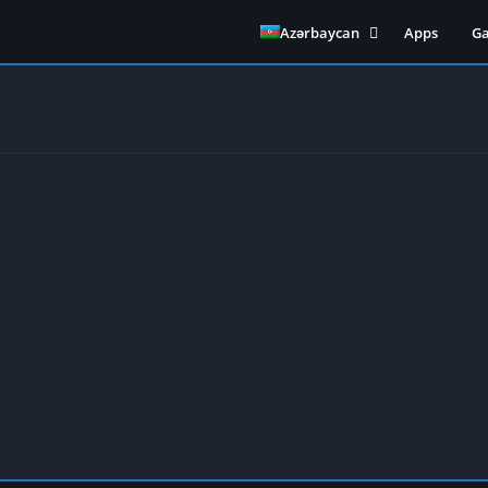
Azərbaycan
Apps
G
English
(
Ingilis
)
Indonesia
(
Indonesian
)
Português
(
Portuguese, Brazil
)
Español
(
Spanish
)
Türkçe
(
Turkish
)
Melayu
(
Malay
)
日本語
(
Japanese
)