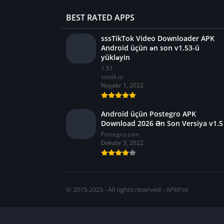
BEST RATED APPS
sssTikTok Video Downloader APK
Android üçün ən son v1.53-ü
yükləyin
1.51
ssstik.io
Noyabr 1, 2022
Android üçün Postegro APK
Download 2026 Ən Son Versiya v1.5
Postegro.com
Dekabr 3, 2022
© 2015-2023 - All rights reserved - APKPot