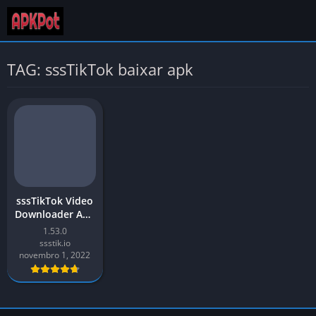
TAG: sssTikTok baixar apk
sssTikTok Video
Downloader APK
Download 2026
1.53.0
mais recente
ssstik.io
v1.53 para
novembro 1, 2022
Android