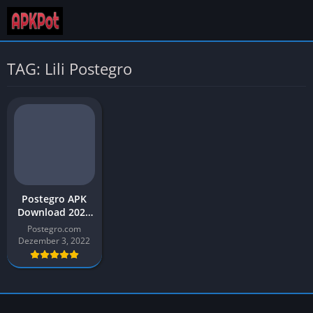
TAG: Lili Postegro
Postegro APK
Download 2026
Aktuelle Version
Postegro.com
v1.5 für Android
Dezember 3, 2022