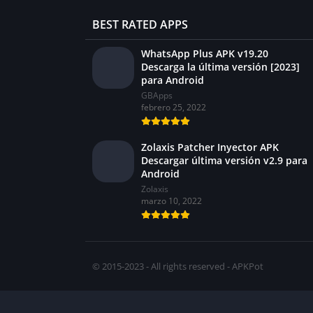
BEST RATED APPS
WhatsApp Plus APK v19.20
Descarga la última versión [2023]
para Android
GBApps
febrero 25, 2022
Zolaxis Patcher Inyector APK
Descargar última versión v2.9 para
Android
Zolaxis
marzo 10, 2022
© 2015-2023 - All rights reserved - APKPot