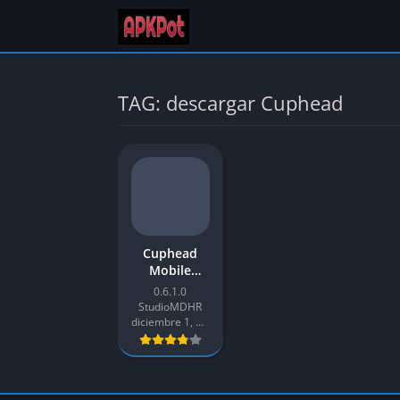
TAG: descargar Cuphead
Cuphead
Mobile
Descargar
0.6.1.0
APK Versión
StudioMDHR
más
diciembre 1, 2022
Reciente
v0.6.1 para
Android