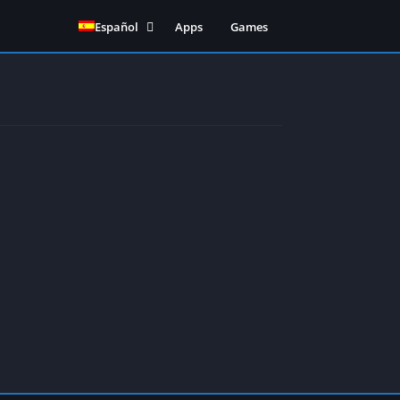
Español
Apps
Games
English
(
Inglés
)
Português
(
Portugués, Brasil
)