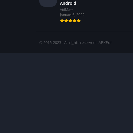
Android
VidMate
Januari 6, 2022
© 2015-2023 - All rights reserved - APKPot