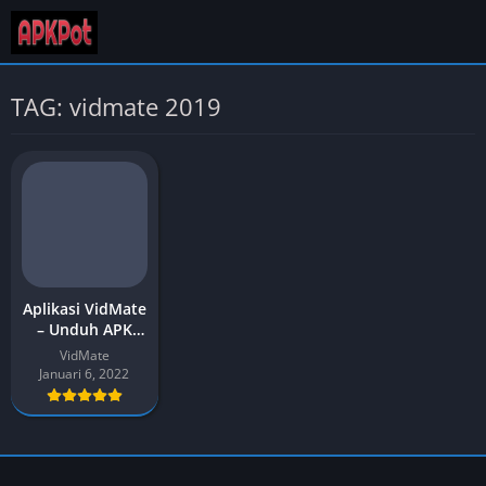
TAG: vidmate 2019
Aplikasi VidMate
– Unduh APK
VidMate Versi
VidMate
Terbaru [2023]
Januari 6, 2022
untuk Android