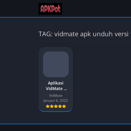
TAG: vidmate apk unduh versi 
Aplikasi
VidMate –
Unduh APK
VidMate
VidMate
Januari 6, 2022
Versi
Terbaru
[2023] untuk
Android