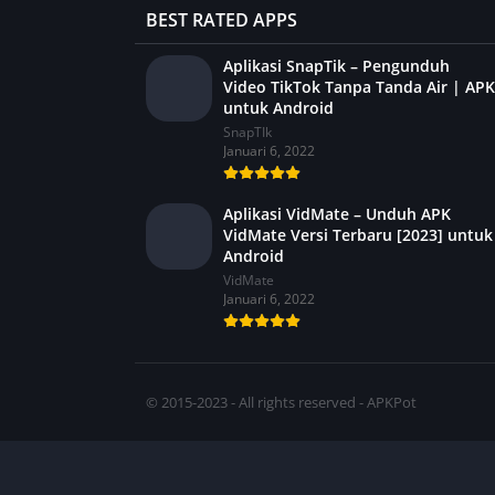
BEST RATED APPS
Aplikasi SnapTik – Pengunduh
Video TikTok Tanpa Tanda Air | APK
untuk Android
SnapTIk
Januari 6, 2022
Aplikasi VidMate – Unduh APK
VidMate Versi Terbaru [2023] untuk
Android
VidMate
Januari 6, 2022
© 2015-2023 - All rights reserved - APKPot