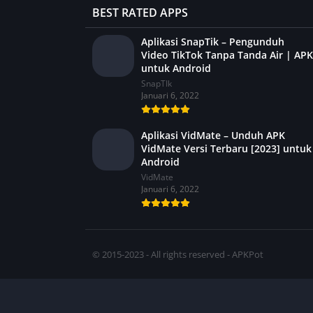
BEST RATED APPS
Aplikasi SnapTik – Pengunduh
Video TikTok Tanpa Tanda Air | APK
untuk Android
SnapTIk
Januari 6, 2022
Aplikasi VidMate – Unduh APK
VidMate Versi Terbaru [2023] untuk
Android
VidMate
Januari 6, 2022
© 2015-2023 - All rights reserved - APKPot