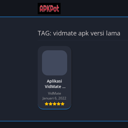
TAG: vidmate apk versi lama
Aplikasi
VidMate –
Unduh APK
VidMate
VidMate
Januari 6, 2022
Versi
Terbaru
[2023] untuk
Android