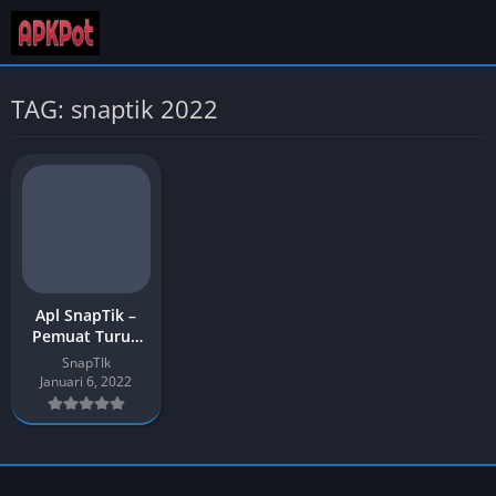
TAG: snaptik 2022
Apl SnapTik –
Pemuat Turun
Video TikTok
SnapTIk
Tanpa Tera Air |
Januari 6, 2022
APK untuk
Android