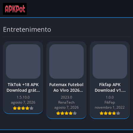
Entretenimento
TikTok +18 APK
Futemax Futebol
Fikfap APK
Download grátis
Ao Vivo 2026
Download v1.0
– 18+ TikTok –
Baixar APK para
Versão mais
1.5.10.0
2023.0
1.0.0
versão mais
Android
recente 2026
agosto 7, 2026
RenaTech
FikFap
recente 2026
para Android
agosto 7, 2026
novembro 1, 2022