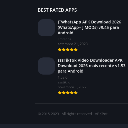
BEST RATED APPS
JTWhatsApp APK Download 2026
(WhatsApp+ JiMODs) v9.45 para
Android
Jimtechs
setembro 21, 2023
sssTikTok Video Downloader APK
Download 2026 mais recente v1.53
para Android
1.53.0
ssstik.io
novembro 1, 2022
© 2015-2023 - All rights reserved - APKPot