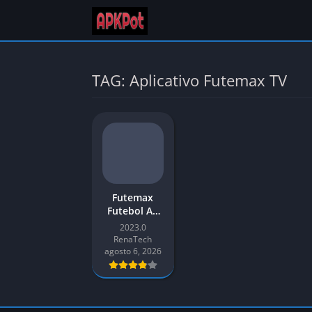
TAG: Aplicativo Futemax TV
Futemax
Futebol Ao
Vivo 2026
2023.0
Baixar APK
RenaTech
para
agosto 6, 2026
Android