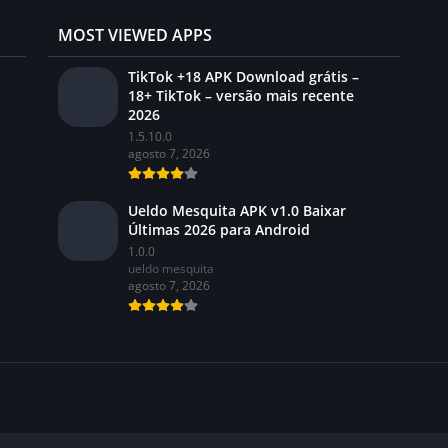
MOST VIEWED APPS
TikTok +18 APK Download grátis –
18+ TikTok – versão mais recente
2026
1.5.10.0
agosto 7, 2026
Ueldo Mesquita APK v1.0 Baixar
Últimas 2026 para Android
1.0.0
ueldo mesquita
agosto 7, 2026