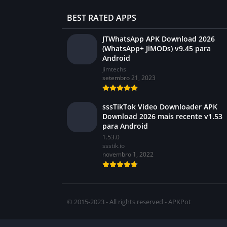
BEST RATED APPS
JTWhatsApp APK Download 2026
(WhatsApp+ JiMODs) v9.45 para
Android
Jimtechs
setembro 21, 2023
sssTikTok Video Downloader APK
Download 2026 mais recente v1.53
para Android
1.53.0
ssstik.io
novembro 1, 2022
© 2015-2023 - All rights reserved - APKPot