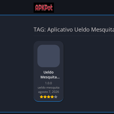
TAG: Aplicativo Ueldo Mesquit
Ueldo
Mesquita
APK v1.0
1.0.0
Baixar
ueldo mesquita
Últimas
agosto 7, 2026
2026 para
Android