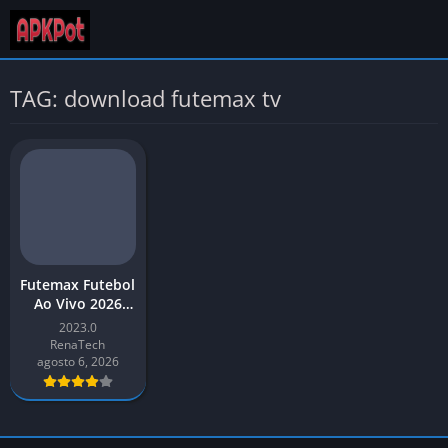
TAG: download futemax tv
Futemax Futebol
Ao Vivo 2026
Baixar APK para
2023.0
Android
RenaTech
agosto 6, 2026