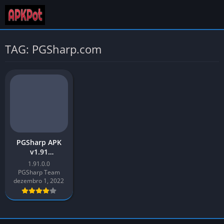
TAG: PGSharp.com
PGSharp APK
v1.91
Descarregar a
1.91.0.0
versão mais
PGSharp Team
recente 2026
dezembro 1, 2022
para Android