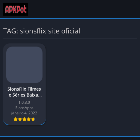
TAG: sionsflix site oficial
SionsFlix Filmes
e Séries Baixar
APK Últimas
1.0.3.0
2026 para
SionsApps
Android
janeiro 4, 2022