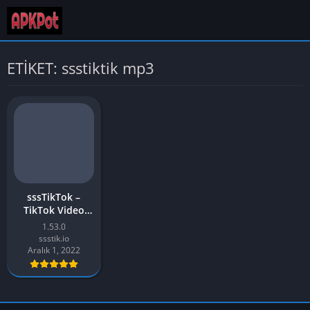
ETİKET: ssstiktik mp3
sssTikTok –
TikTok Video
İndirici APK
1.53.0
Android için Son
ssstik.io
v1.53’ü İndirin
Aralık 1, 2022