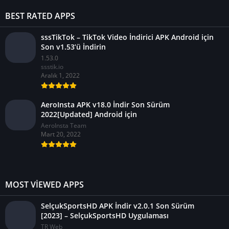
BEST RATED APPS
sssTikTok – TikTok Video İndirici APK Android için
Son v1.53’ü İndirin
1.53.0
ssstik.io
Aralık 1, 2022
AeroInsta APK v18.0 İndir Son Sürüm
2022[Updated] Android için
AeroInsta Team
Mart 20, 2022
MOST VIEWED APPS
SelçukSportsHD APK İndir v2.0.1 Son Sürüm
[2023] – SelçukSportsHD Uygulaması
TR Web