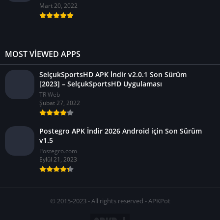
Mart 20, 2022
MOST VIEWED APPS
SelçukSportsHD APK İndir v2.0.1 Son Sürüm
[2023] – SelçukSportsHD Uygulaması
TR Web
Şubat 27, 2022
Postegro APK İndir 2026 Android için Son Sürüm
v1.5
Postegro.com
Eylül 21, 2023
© 2015-2023 - All rights reserved - APKPot