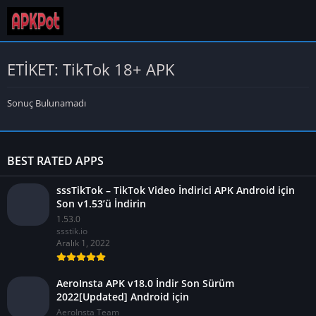
ETİKET: TikTok 18+ APK
Sonuç Bulunamadı
BEST RATED APPS
sssTikTok – TikTok Video İndirici APK Android için
Son v1.53’ü İndirin
1.53.0
ssstik.io
Aralık 1, 2022
AeroInsta APK v18.0 İndir Son Sürüm
2022[Updated] Android için
AeroInsta Team