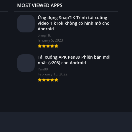
MOST VIEWED APPS
Ứng dụng SnapTIK Trình tải xuống
video TikTok không có hình mờ cho
Android
SnapTIk
January 5, 2023
i
Tải xuống APK Pen89 Phiên bản mới
nhất (v208) cho Android
Pen89
February 15, 2022