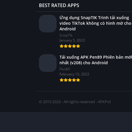
BEST RATED APPS
Ứng dụng SnapTIK Trình tải xuống
video TikTok không có hình mờ cho
Android
SnapTIk
January 5, 2023
Tải xuống APK Pen89 Phiên bản mớ
nhất (v208) cho Android
Pen89
February 15, 2022
© 2015-2023 - All rights reserved - APKPot