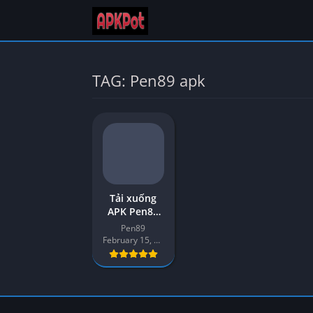
TAG: Pen89 apk
Tải xuống
APK Pen89
Phiên bản
Pen89
mới nhất
February 15, 2022
(v208) cho
Android