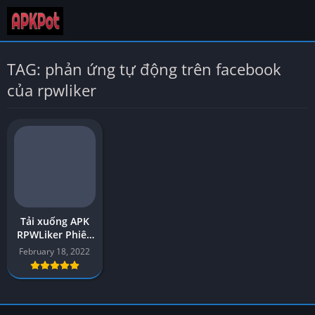
TAG: phản ứng tự động trên facebook
của rpwliker
Tải xuống APK
RPWLiker Phiên
bản mới nhất v1
February 18, 2022
cho Android