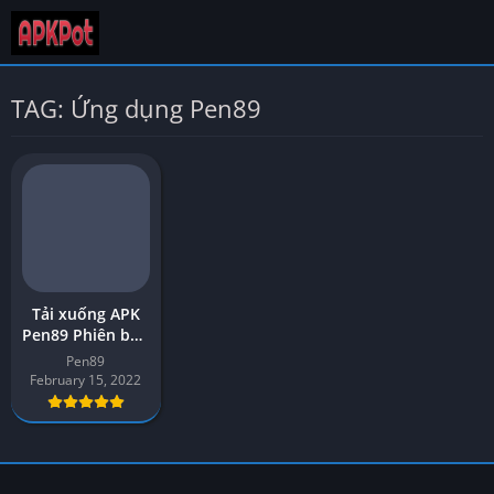
TAG: Ứng dụng Pen89
Tải xuống APK
Pen89 Phiên bản
mới nhất (v208)
Pen89
cho Android
February 15, 2022