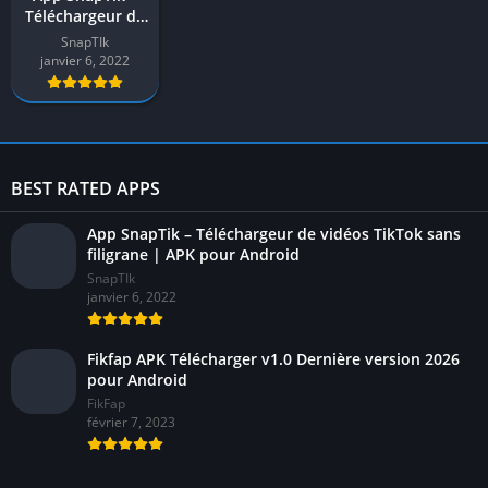
Téléchargeur de
vidéos TikTok
SnapTIk
sans filigrane |
janvier 6, 2022
APK pour
Android
BEST RATED APPS
App SnapTik – Téléchargeur de vidéos TikTok sans
filigrane | APK pour Android
SnapTIk
janvier 6, 2022
Fikfap APK Télécharger v1.0 Dernière version 2026
pour Android
FikFap
février 7, 2023