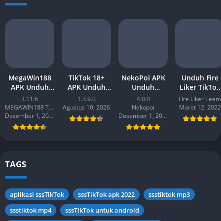
MegaWin188
TikTok 18+
NekoPoi APK
Unduh Fire
APK Unduh
APK Unduh
Unduh
Liker TikTok
Aplikasi
Gratis Versi
Aplikasi v4.0
(Auto Liker)
3.11.6
1.3.9.0
4.0.0
Fire Liker Team
Terbaru 2026
Terbaru
Terbaru 2026
APK untuk
MEGAWIN188 TEAM
Agustus 10, 2026
Nekopoi
Maret 12, 2022
untuk
[Aplikasi
untuk Android
Android
Desember 1, 2022
Desember 1, 2022
(Updated)
Video Cara]
TAGS
aplikasi sssTikTok
sssTikTok apk 2022
ssstiktok mp3
ssstiktok mp4
sssTikTok untuk android