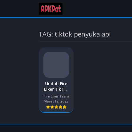
TAG: tiktok penyuka api
Unduh Fire
Liker TikTok
(Auto Liker)
Fire Liker Team
APK untuk
Maret 12, 2022
Android