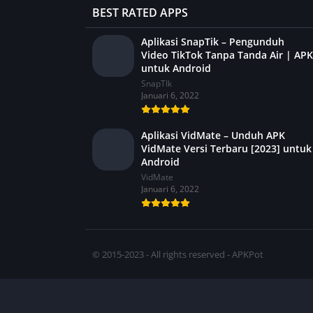
BEST RATED APPS
Aplikasi SnapTik – Pengunduh
Video TikTok Tanpa Tanda Air | APK
untuk Android
SnapTIk
Januari 6, 2022
Aplikasi VidMate – Unduh APK
VidMate Versi Terbaru [2023] untuk
Android
VidMate
Januari 6, 2022
© 2015-2023 - All rights reserved - APKPot