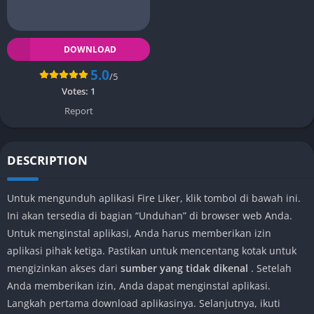
DOWNLOAD
5.0
/5
Votes:
1
Report
DESCRIPTION
Untuk mengunduh aplikasi Fire Liker, klik tombol di bawah ini.
Ini akan tersedia di bagian “Unduhan” di browser web Anda.
Untuk menginstal aplikasi, Anda harus memberikan izin
aplikasi pihak ketiga. Pastikan untuk mencentang kotak untuk
mengizinkan akses dari
sumber yang tidak dikenal
. Setelah
Anda memberikan izin, Anda dapat menginstal aplikasi.
Langkah pertama download aplikasinya. Selanjutnya, ikuti