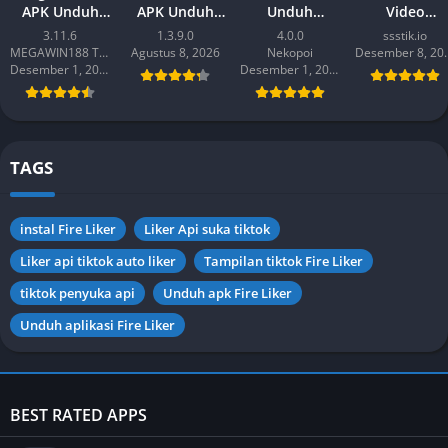
APK Unduh
APK Unduh
Unduh
Video
Aplikasi
Gratis Versi
Aplikasi v4.0
Downloader
3.11.6
1.3.9.0
4.0.0
ssstik.io
Terbaru 2026
Terbaru
Terbaru 2026
APK Unduh
MEGAWIN188 TEAM
Agustus 8, 2026
Nekopoi
Desembe
untuk
[Aplikasi
untuk Android
v1.53 terbar
Desember 1, 2022
Desember 1, 2022
(Updated)
Video Cara]
untuk
Android1.51
TAGS
instal Fire Liker
Liker Api suka tiktok
Liker api tiktok auto liker
Tampilan tiktok Fire Liker
tiktok penyuka api
Unduh apk Fire Liker
Unduh aplikasi Fire Liker
BEST RATED APPS