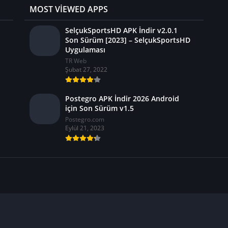
MOST VIEWED APPS
SelçukSportsHD APK İndir v2.0.1
Son Sürüm [2023] – SelçukSportsHD
Uygulaması
TR Web
Şubat 27, 2022
Postegro APK İndir 2026 Android
için Son Sürüm v1.5
Postegro.com
Eylül 21, 2023