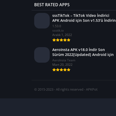
BEST RATED APPS
sssTikTok – TikTok Video İndirici
APK Android için Son v1.53’ü İndirin
1.53.0
ssstik.io
Aralık 1, 2022
AeroInsta APK v18.0 İndir Son
Sürüm 2022[Updated] Android için
AeroInsta Team
Mart 20, 2022
© 2015-2023 - All rights reserved - APKPot