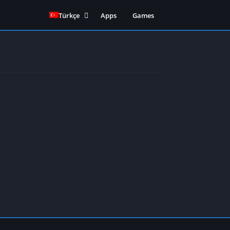
Türkçe
Apps
Games
English
(
İngilizce
)
Español
(
İspanyolca
)