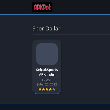
Spor Dalları
SelçukSportsHD
APK İndir
v2.0.1 Son
TR Web
Sürüm
Şubat 27, 2022
[2023] –
SelçukSportsHD
Uygulaması