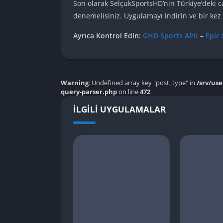
Son olarak SelçukSportsHD’nin Türkiye’deki c
denemelisiniz. Uygulamayı indirin ve bir kez
Ayrıca Kontrol Edin:
GHD Sports APK
–
Epic
Warning
: Undefined array key "post_type" in
/srv/us
query-parser.php
on line
472
İLGILI UYGULAMALAR