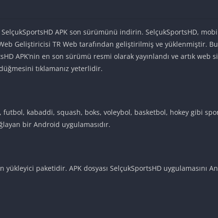
çin SelçukSportsHD APK son sürümünü indirin. SelçukSportsHD, mobil
 Web Geliştiricisi TR Web tarafından geliştirilmiş ve yüklenmiştir. 
tsHD APK’nin en son sürümü resmi olarak yayınlandı ve artık web sit
düğmesini tıklamanız yeterlidir.
l, futbol, kabaddi, squash, boks, voleybol, basketbol, hokey gibi sp
ağlayan bir Android uygulamasıdır.
 yükleyici paketidir. APK dosyası SelçukSportsHD uygulamasını And