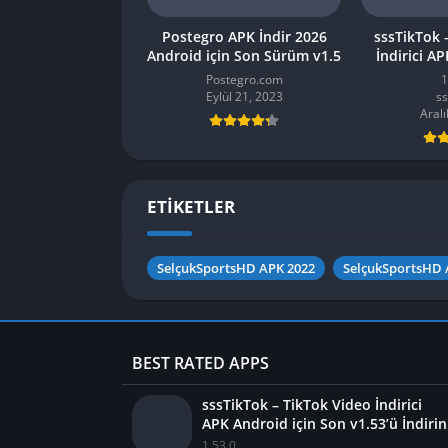
Postegro APK İndir 2026
sssTikTok 
Android için Son Sürüm v1.5
İndirici A
Son v1.5
Postegro.com
1
Eylül 21, 2023
ss
Aralı
ETİKETLER
SelçukSportsHD APK 2022
SelçukSportsHD 
BEST RATED APPS
sssTikTok – TikTok Video İndirici
APK Android için Son v1.53’ü İndirin
1.53.0