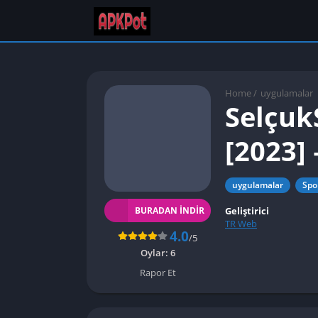
Home
/
uygulamalar
Selçuk
[2023]
uygulamalar
Spor
Geliştirici
BURADAN İNDIR
TR Web
4.0
/5
Oylar:
6
Rapor Et