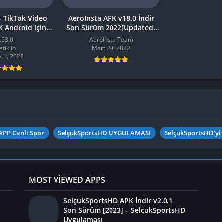
– TikTok Video
AeroInsta APK v18.0 İndir
PK Android için
Son Sürüm 2022[Updated]
3’ü İndirin
Android için
.53.0
AeroInsta Team
stik.io
Mart 20, 2022
k 1, 2022
APP Canlı Spor
SelçukSportsHD UYGULAMASI
SelçukSportsHD'yi
MOST VIEWED APPS
SelçukSportsHD APK İndir v2.0.1
Son Sürüm [2023] – SelçukSportsHD
Uygulaması