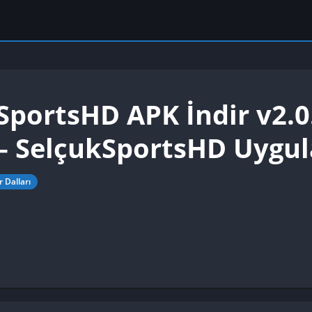
SportsHD APK İndir v2.
 – SelçukSportsHD Uygu
 Dalları