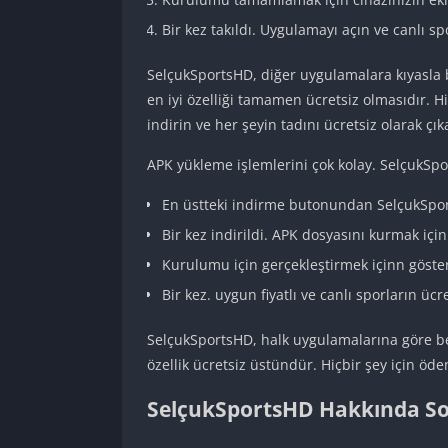
Bir kez takıldı. Uygulamayı açın ve canlı spo
SelçukSportsHD, diğer uygulamalara kıyasla b
en iyi özelliği tamamen ücretsiz olmasıdır.
indirin ve her şeyin tadını ücretsiz olarak çık
APK yükleme işlemlerini çok kolay. SelçukSpor
En üstteki indirme butonundan SelçukSpor
Bir kez indirildi. APK dosyasını kurmak iç
Kurulumu için gerçekleştirmek içinn göste
Bir kez. uygun fiyatlı ve canlı sporların ücr
SelçukSportsHD, halk uygulamalarına göre benz
özellik ücretsiz üstündür. Hiçbir şey için ö
SelçukSportsHD Hakkında So