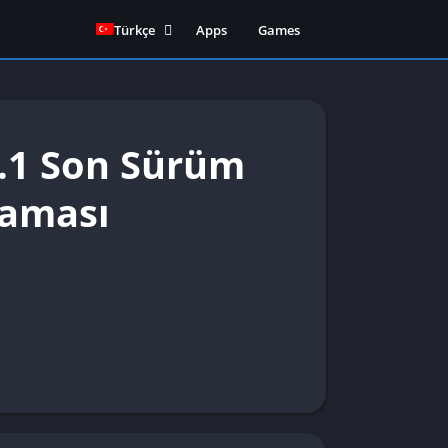
Türkçe
Apps
Games
English
(
İngilizce
)
0.1 Son Sürüm
laması